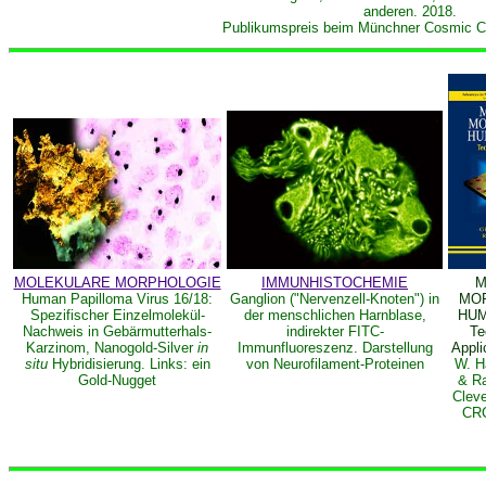
anderen. 2018.
Publikumspreis beim Münchner Cosmic Ci
MOLEKULARE MORPHOLOGIE
IMMUNHISTOCHEMIE
M
Human Papilloma Virus 16/18:
Ganglion ("Nervenzell-Knoten") in
MO
Spezifischer Einzelmolekül-
der menschlichen Harnblase,
HUM
Nachweis in Gebärmutterhals-
indirekter FITC-
Te
Karzinom, Nanogold-Silver
in
Immunfluoreszenz. Darstellung
Appli
situ
Hybridisierung. Links: ein
von Neurofilament-Proteinen
W. H
Gold-Nugget
& R
Clev
CRC