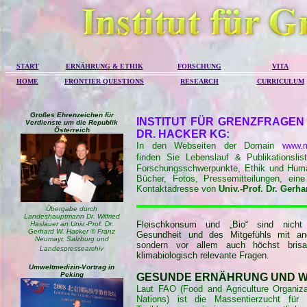
START
ERNÄHRUNG & ETHIK
FORSCHUNG
VITA
HOME
FRONTIER QUESTIONS
RESEARCH
CURRICULUM
Großes Ehrenzeichen für
INSTITUT FÜR GRENZFRAGEN
Verdienste um die Republik
Österreich
DR. HACKER KG:
In den Webseiten der Domain
www.m
finden Sie
Lebenslauf & Publikationslist
Forschungsschwerpunkte, Ethik und Huma
Bücher,
Fotos, Pressemitteilungen, eine
Kontaktadresse
von
Univ.-Prof. Dr. Gerh
Übergabe durch
Landeshauptmann Dr. Wilfried
Fleischkonsum und „Bio“ sind nicht
Haslauer an Univ.-Prof. Dr.
Gerhard W. Hacker © Franz
Gesundheit und des Mitgefühls mit an
Neumayr, Salzburg und
sondern vor allem auch höchst brisa
Landespressearchiv
klimabiologisch relevante Fragen.
Umweltmedizin-Vortrag in
Peking
GESUNDE ERNÄHRUNG UND W
Laut FAO (Food and Agriculture Organiza
Nations) ist die Massentierzucht für