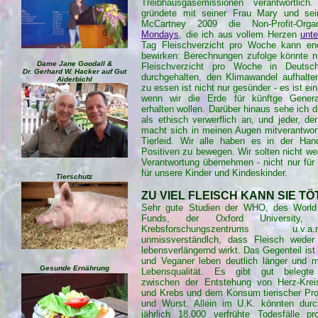
Treibhausgasemissionen verantwortlic
gründete mit seiner Frau Mary und sein
McCartney 2009 die Non-Profit-Orga
Mondays
, die ich aus vollem Herzen
unte
Tag Fleischverzicht pro Woche kann eno
bewirken: Berechnungen zufolge könnte nu
Dame Jane Goodall &
Fleischverzicht pro Woche in Deutsch
Dr. Gerhard W. Hacker auf Gut
durchgehalten, den Klimawandel aufhalte
Aiderbichl
zu essen ist nicht nur gesünder - es ist ei
wenn wir die Erde für künftge Genera
erhalten wollen. Darüber hinaus sehe ich 
als ethisch verwerflich an, und jeder, der
macht sich in meinen Augen mitverantwor
Tierleid. Wir alle haben es in der Ha
Positiven zu bewegen. Wir solten nicht w
Verantwortung übernehmen - nicht nur für
für unsere Kinder und Kindeskinder.
Tierschutz
ZU VIEL FLEISCH KANN SIE TÖ
Sehr gute Studien der WHO, des World
Funds, der Oxford University,
Krebsforschungszentrums u.v
unmissverständlch, dass Fleisch weder
lebensverlängernd wirkt. Das Gegenteil ist 
und Veganer leben deutlich länger und m
Gesunde Ernährung
Lebensqualität. Es gibt gut belegt
zwischen der Entstehung von Herz-Kreis
und Krebs und dem Konsum tierischer Prod
und Wurst. Allein im U.K. könnten durc
jährlich 18.000 verfrühte Todesfälle p