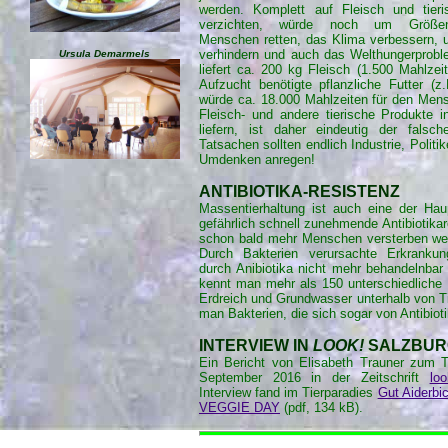
werden. Komplett auf Fleisch und tier
verzichten, würde noch um Größe
Menschen retten, das Klima verbessern, u
verhindern und auch das Welthungerprobl
Ursula Demarmels
liefert ca. 200 kg Fleisch (1.500 Mahlzei
Aufzucht benötigte pflanzliche Futter (z.
würde ca. 18.000 Mahlzeiten für den Men
Fleisch- und andere tierische Produkte i
liefern, ist daher eindeutig der falsc
Tatsachen sollten endlich Industrie, Polit
Umdenken anregen!
ANTIBIOTIKA-RESISTENZ
Massentierhaltung ist auch eine der Hau
gefährlich schnell zunehmende Antibiotikar
schon bald mehr Menschen versterben we
Durch Bakterien verursachte Erkranku
durch Anibiotika nicht mehr behandelnbar
kennt man mehr als 150 unterschiedliche
Erdreich und Grundwasser unterhalb von Ti
man Bakterien, die sich sogar von Antibioti
INTERVIEW IN
LOOK!
SALZBUR
Ein Bericht von Elisabeth Trauner zum 
September 2016 in der Zeitschrift
lo
Interview fand im Tierparadies
Gut Aiderbic
VEGGIE DAY
(pdf, 134 kB).