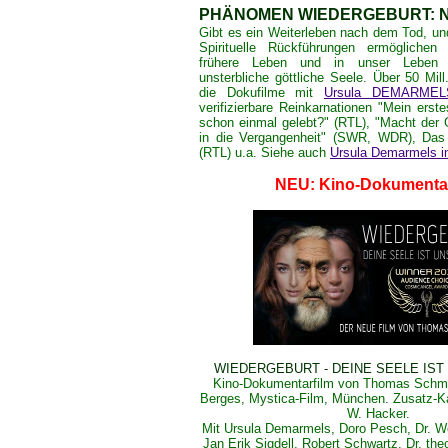
PHÄNOMEN WIEDERGEBURT: 
Gibt es ein Weiterleben nach dem Tod, un
Spirituelle Rückführungen ermöglichen
frühere Leben und in unser Leben 
unsterbliche göttliche Seele. Über 50 Mil
die Dokufilme mit
Ursula DEMARMEL
verifizierbare Reinkarnationen "Mein erst
schon einmal gelebt?" (RTL), "Macht der
in die Vergangenheit" (SWR, WDR), Das
(RTL) u.a. Siehe auch
Ursula Demarmels i
NEU: Kino-Dokumentar
WIEDERGEBURT - DEINE SEELE IST
Kino-Dokumentarfilm
von Thomas Schmel
Berges, Mystica-Film, München. Zusatz-K
W. Hacker.
Mit Ursula Demarmels, Doro Pesch, Dr. Wol
Jan Erik Sigdell, Robert Schwartz, Dr. theo